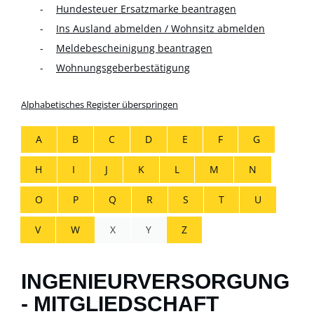
Hundesteuer Ersatzmarke beantragen
Ins Ausland abmelden / Wohnsitz abmelden
Meldebescheinigung beantragen
Wohnungsgeberbestätigung
Alphabetisches Register überspringen
A
B
C
D
E
F
G
H
I
J
K
L
M
N
O
P
Q
R
S
T
U
V
W
X
Y
Z
INGENIEURVERSORGUNG
- MITGLIEDSCHAFT