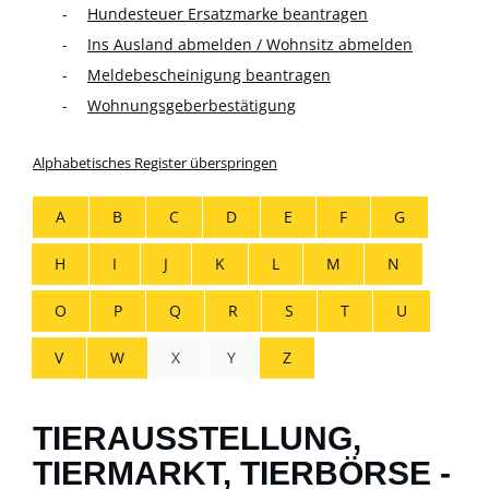
Hundesteuer Ersatzmarke beantragen
Ins Ausland abmelden / Wohnsitz abmelden
Meldebescheinigung beantragen
Wohnungsgeberbestätigung
Alphabetisches Register überspringen
A
B
C
D
E
F
G
H
I
J
K
L
M
N
O
P
Q
R
S
T
U
V
W
X
Y
Z
TIERAUSSTELLUNG,
TIERMARKT, TIERBÖRSE -