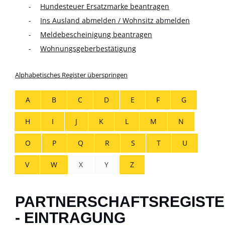
Hundesteuer Ersatzmarke beantragen
Ins Ausland abmelden / Wohnsitz abmelden
Meldebescheinigung beantragen
Wohnungsgeberbestätigung
Alphabetisches Register überspringen
A
B
C
D
E
F
G
H
I
J
K
L
M
N
O
P
Q
R
S
T
U
V
W
X
Y
Z
PARTNERSCHAFTSREGIST
- EINTRAGUNG