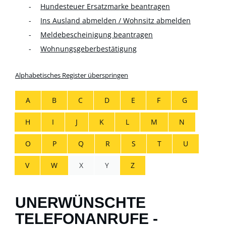
Hundesteuer Ersatzmarke beantragen
Ins Ausland abmelden / Wohnsitz abmelden
Meldebescheinigung beantragen
Wohnungsgeberbestätigung
Alphabetisches Register überspringen
A
B
C
D
E
F
G
H
I
J
K
L
M
N
O
P
Q
R
S
T
U
V
W
X
Y
Z
UNERWÜNSCHTE
TELEFONANRUFE -