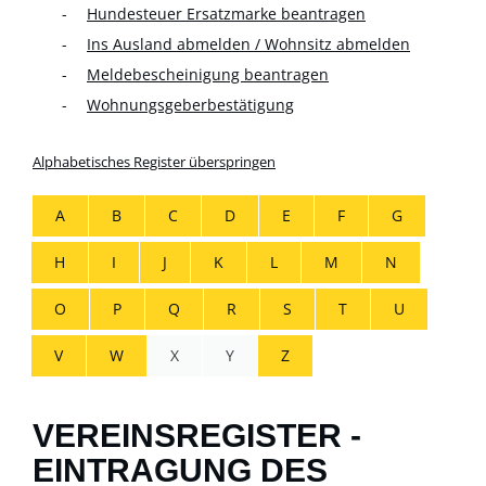
Hundesteuer Ersatzmarke beantragen
Ins Ausland abmelden / Wohnsitz abmelden
Meldebescheinigung beantragen
Wohnungsgeberbestätigung
Alphabetisches Register überspringen
A
B
C
D
E
F
G
H
I
J
K
L
M
N
O
P
Q
R
S
T
U
V
W
X
Y
Z
VEREINSREGISTER -
EINTRAGUNG DES