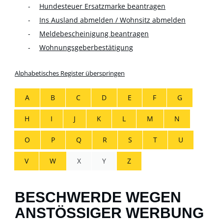
Hundesteuer Ersatzmarke beantragen
Ins Ausland abmelden / Wohnsitz abmelden
Meldebescheinigung beantragen
Wohnungsgeberbestätigung
Alphabetisches Register überspringen
A
B
C
D
E
F
G
H
I
J
K
L
M
N
O
P
Q
R
S
T
U
V
W
X
Y
Z
BESCHWERDE WEGEN
ANSTÖSSIGER WERBUNG E