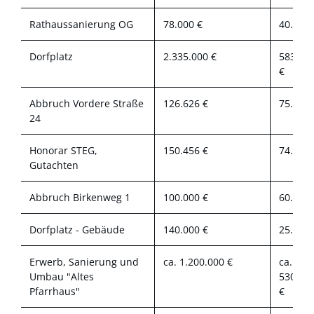
Rathaussanierung OG
78.000 €
40.560 
Dorfplatz
2.335.000 €
583.65
€
Abbruch Vordere Straße
126.626 €
75.976 
24
Honorar STEG,
150.456 €
74.831 
Gutachten
Abbruch Birkenweg 1
100.000 €
60.000 
Dorfplatz - Gebäude
140.000 €
25.200 
Erwerb, Sanierung und
ca. 1.200.000 €
ca.
Umbau "Altes
530.00
Pfarrhaus"
€