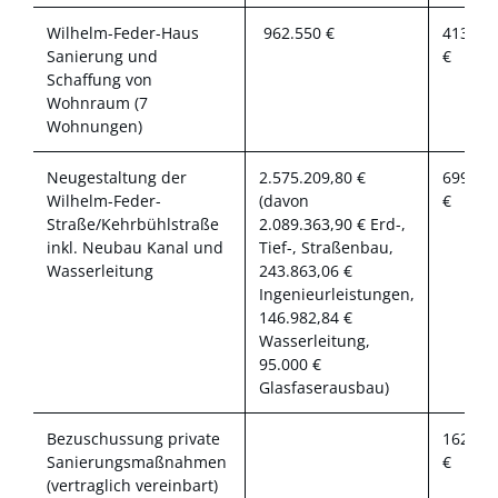
Wilhelm-Feder-Haus
962.550 €
413.42
Sanierung und
€
Schaffung von
Wohnraum (7
Wohnungen)
Neugestaltung der
2.575.209,80 €
699.74
Wilhelm-Feder-
(davon
€
Straße/Kehrbühlstraße
2.089.363,90 € Erd-,
inkl. Neubau Kanal und
Tief-, Straßenbau,
Wasserleitung
243.863,06 €
Ingenieurleistungen,
146.982,84 €
Wasserleitung,
95.000 €
Glasfaserausbau)
Bezuschussung private
162.57
Sanierungsmaßnahmen
€
(vertraglich vereinbart)