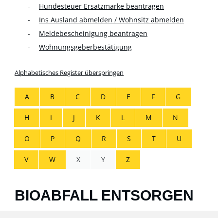
Hundesteuer Ersatzmarke beantragen
Ins Ausland abmelden / Wohnsitz abmelden
Meldebescheinigung beantragen
Wohnungsgeberbestätigung
Alphabetisches Register überspringen
A
B
C
D
E
F
G
H
I
J
K
L
M
N
O
P
Q
R
S
T
U
V
W
X
Y
Z
BIOABFALL ENTSORGEN