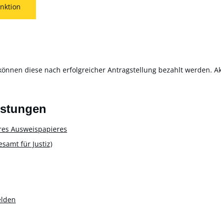
nktion
können diese nach erfolgreicher Antragstellung bezahlt werden. Akt
istungen
res Ausweispapieres
amt für Justiz)
elden