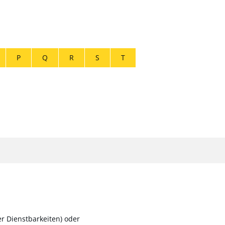
P
Q
R
S
T
r Dienstbarkeiten)
oder