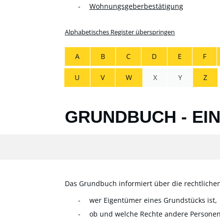
Wohnungsgeberbestätigung
Alphabetisches Register überspringen
A
B
C
D
E
F
U
V
W
X
Y
Z
GRUNDBUCH - EI
Das Grundbuch informiert über die rechtlichen
wer Eigentümer eines Grundstücks ist,
ob und welche Rechte andere Persone