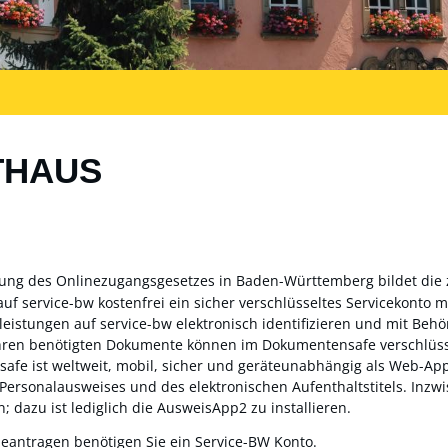
THAUS
zung des Onlinezugangsgesetzes in Baden-Württemberg bildet die
auf service-bw kostenfrei ein sicher verschlüsseltes Servicekonto
sleistungen auf service-bw elektronisch identifizieren und mit Be
ahren benötigten Dokumente können im Dokumentensafe verschlüss
fe ist weltweit, mobil, sicher und geräteunabhängig als Web-App 
 Personalausweises und des elektronischen Aufenthaltstitels. Inz
; dazu ist lediglich die AusweisApp2 zu installieren.
beantragen benötigen Sie ein Service-BW Konto.