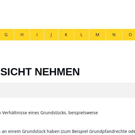
G
H
I
J
K
L
M
N
O
NSICHT NEHMEN
 Verhältnisse eines Grundstücks, beispielsweise
n an einem Grundstück haben
(zum Beispiel Grundpfandrechte ode