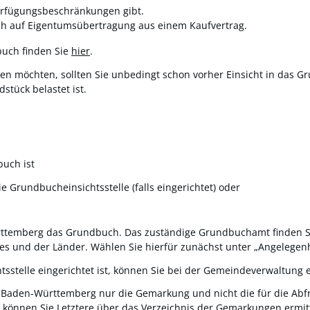
rfügungsbeschränkungen gibt.
ch auf Eigentumsübertragung aus einem Kaufvertrag.
buch finden Sie
hier
.
n möchten, sollten Sie unbedingt schon vorher Einsicht in das G
stück belastet ist.
buch ist
Grundbucheinsichtsstelle (falls eingerichtet) oder
rttemberg das Grundbuch. Das zuständige Grundbuchamt finden S
des und der Länder. Wählen Sie hierfür zunächst unter „Angelege
sstelle eingerichtet ist, können Sie bei der Gemeindeverwaltung 
n Baden-Württemberg nur die Gemarkung und nicht die für die Abfr
 können Sie Letztere über das
Verzeichnis der Gemarkungen
ermit