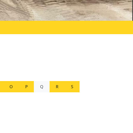
O
P
Q
R
S