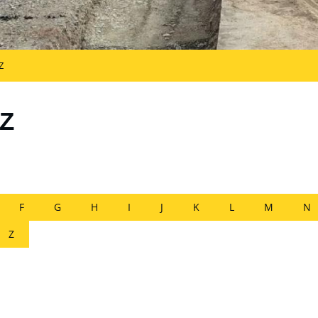
Z
Z
F
G
H
I
J
K
L
M
N
Z