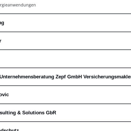
nergieanwendungen
ng
r
d Unternehmensberatung Zepf GmbH Versicherungsmakle
ovic
nsulting & Solutions GbR
ndschutz