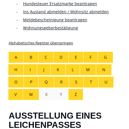
Hundesteuer Ersatzmarke beantragen
Ins Ausland abmelden / Wohnsitz abmelden
Meldebescheinigung beantragen
Wohnungsgeberbestätigung
Alphabetisches Register überspringen
A
B
C
D
E
F
G
H
I
J
K
L
M
N
O
P
Q
R
S
T
U
V
W
X
Y
Z
AUSSTELLUNG EINES
LEICHENPASSES