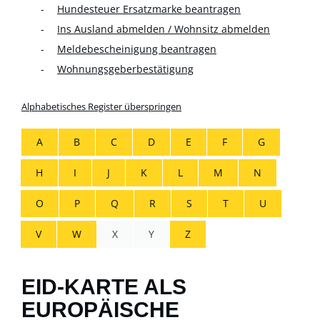
Hundesteuer Ersatzmarke beantragen
Ins Ausland abmelden / Wohnsitz abmelden
Meldebescheinigung beantragen
Wohnungsgeberbestätigung
Alphabetisches Register überspringen
A
B
C
D
E
F
G
H
I
J
K
L
M
N
O
P
Q
R
S
T
U
V
W
X
Y
Z
EID-KARTE ALS
EUROPÄISCHE