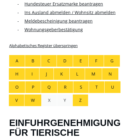
Hundesteuer Ersatzmarke beantragen
Ins Ausland abmelden / Wohnsitz abmelden
Meldebescheinigung beantragen
Wohnungsgeberbestätigung
Alphabetisches Register überspringen
A
B
C
D
E
F
G
H
I
J
K
L
M
N
O
P
Q
R
S
T
U
V
W
X
Y
Z
EINFUHRGENEHMIGUNG
FÜR TIERISCHE