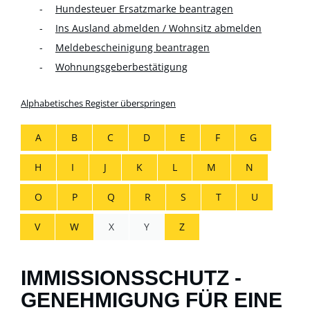
Hundesteuer Ersatzmarke beantragen
Ins Ausland abmelden / Wohnsitz abmelden
Meldebescheinigung beantragen
Wohnungsgeberbestätigung
Alphabetisches Register überspringen
A
B
C
D
E
F
G
H
I
J
K
L
M
N
O
P
Q
R
S
T
U
V
W
X
Y
Z
IMMISSIONSSCHUTZ -
GENEHMIGUNG FÜR EINE