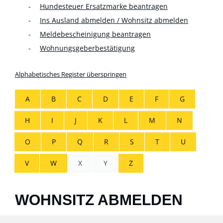
Hundesteuer Ersatzmarke beantragen
Ins Ausland abmelden / Wohnsitz abmelden
Meldebescheinigung beantragen
Wohnungsgeberbestätigung
Alphabetisches Register überspringen
A
B
C
D
E
F
G
H
I
J
K
L
M
N
O
P
Q
R
S
T
U
V
W
X
Y
Z
WOHNSITZ ABMELDEN