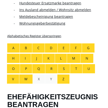
Hundesteuer Ersatzmarke beantragen
Ins Ausland abmelden / Wohnsitz abmelden
Meldebescheinigung beantragen
Wohnungsgeberbestätigung
Alphabetisches Register überspringen
A
B
C
D
E
F
G
H
I
J
K
L
M
N
O
P
Q
R
S
T
U
V
W
X
Y
Z
EHEFÄHIGKEITSZEUGNIS
BEANTRAGEN