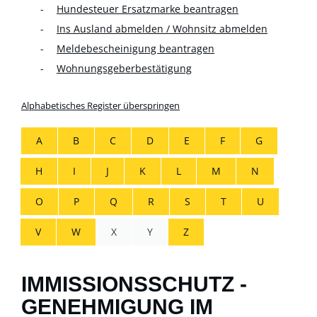
Hundesteuer Ersatzmarke beantragen
Ins Ausland abmelden / Wohnsitz abmelden
Meldebescheinigung beantragen
Wohnungsgeberbestätigung
Alphabetisches Register überspringen
A
B
C
D
E
F
G
H
I
J
K
L
M
N
O
P
Q
R
S
T
U
V
W
X
Y
Z
IMMISSIONSSCHUTZ -
GENEHMIGUNG IM