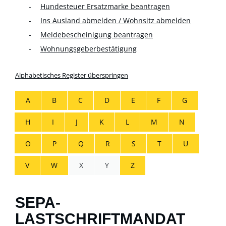
Hundesteuer Ersatzmarke beantragen
Ins Ausland abmelden / Wohnsitz abmelden
Meldebescheinigung beantragen
Wohnungsgeberbestätigung
Alphabetisches Register überspringen
A
B
C
D
E
F
G
H
I
J
K
L
M
N
O
P
Q
R
S
T
U
V
W
X
Y
Z
SEPA-
LASTSCHRIFTMANDAT