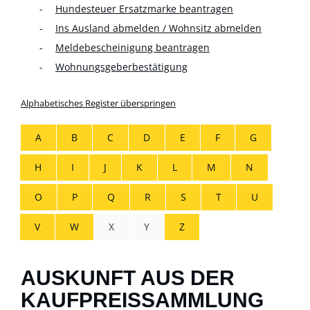
Hundesteuer Ersatzmarke beantragen
Ins Ausland abmelden / Wohnsitz abmelden
Meldebescheinigung beantragen
Wohnungsgeberbestätigung
Alphabetisches Register überspringen
A
B
C
D
E
F
G
H
I
J
K
L
M
N
O
P
Q
R
S
T
U
V
W
X
Y
Z
AUSKUNFT AUS DER
KAUFPREISSAMMLUNG