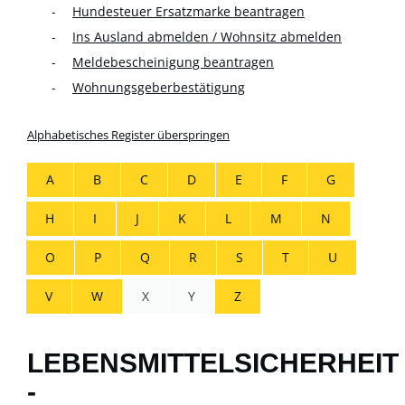
Hundesteuer Ersatzmarke beantragen
Ins Ausland abmelden / Wohnsitz abmelden
Meldebescheinigung beantragen
Wohnungsgeberbestätigung
Alphabetisches Register überspringen
A
B
C
D
E
F
G
H
I
J
K
L
M
N
O
P
Q
R
S
T
U
V
W
X
Y
Z
LEBENSMITTELSICHERHEIT
-