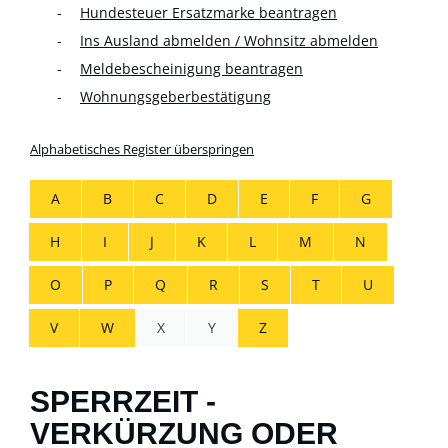
Hundesteuer Ersatzmarke beantragen
Ins Ausland abmelden / Wohnsitz abmelden
Meldebescheinigung beantragen
Wohnungsgeberbestätigung
Alphabetisches Register überspringen
A
B
C
D
E
F
G
H
I
J
K
L
M
N
O
P
Q
R
S
T
U
V
W
X
Y
Z
SPERRZEIT -
VERKÜRZUNG ODER