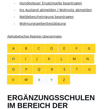
Hundesteuer Ersatzmarke beantragen
Ins Ausland abmelden / Wohnsitz abmelden
Meldebescheinigung beantragen
Wohnungsgeberbestätigung
Alphabetisches Register überspringen
A
B
C
D
E
F
G
H
I
J
K
L
M
N
O
P
Q
R
S
T
U
V
W
X
Y
Z
ERGÄNZUNGSSCHULEN
IM BEREICH DER