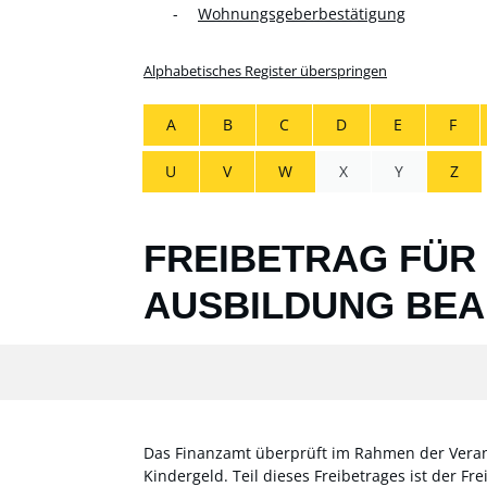
Wohnungsgeberbestätigung
Alphabetisches Register überspringen
A
B
C
D
E
F
U
V
W
X
Y
Z
FREIBETRAG FÜR
AUSBILDUNG BE
Das Finanzamt überprüft im Rahmen der Veranl
Kindergeld. Teil dieses Freibetrages ist der F