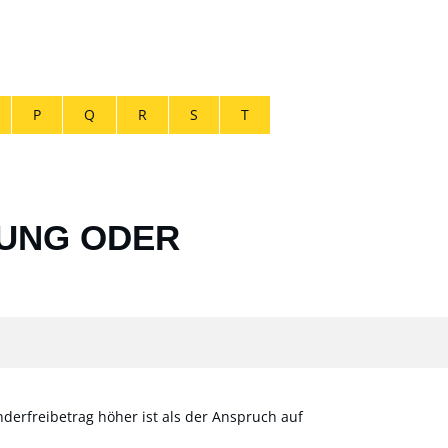
P
Q
R
S
T
HUNG ODER
erfreibetrag höher ist als der Anspruch auf