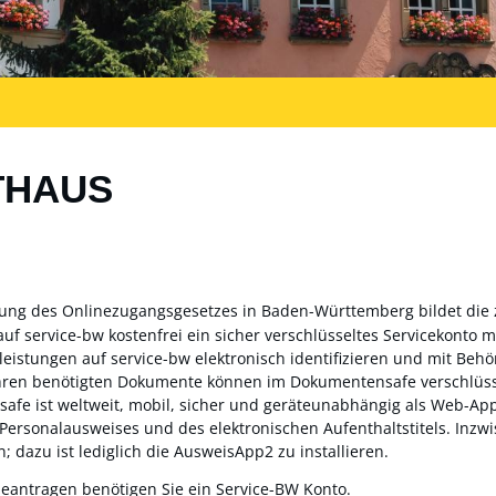
THAUS
zung des Onlinezugangsgesetzes in Baden-Württemberg bildet die
auf service-bw kostenfrei ein sicher verschlüsseltes Servicekonto
sleistungen auf service-bw elektronisch identifizieren und mit Be
ahren benötigten Dokumente können im Dokumentensafe verschlüss
fe ist weltweit, mobil, sicher und geräteunabhängig als Web-App 
 Personalausweises und des elektronischen Aufenthaltstitels. Inz
; dazu ist lediglich die AusweisApp2 zu installieren.
beantragen benötigen Sie ein Service-BW Konto.