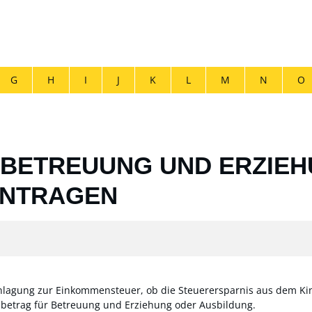
G
H
I
J
K
L
M
N
O
 BETREUUNG UND ERZIE
ANTRAGEN
agung zur Einkommensteuer, ob die Steuerersparnis aus dem Kind
reibetrag für Betreuung und Erziehung oder Ausbildung.