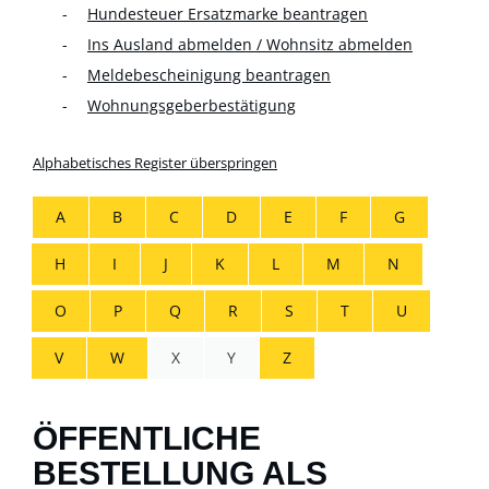
Hundesteuer Ersatzmarke beantragen
Ins Ausland abmelden / Wohnsitz abmelden
Meldebescheinigung beantragen
Wohnungsgeberbestätigung
Alphabetisches Register überspringen
A
B
C
D
E
F
G
H
I
J
K
L
M
N
O
P
Q
R
S
T
U
V
W
X
Y
Z
ÖFFENTLICHE
BESTELLUNG ALS