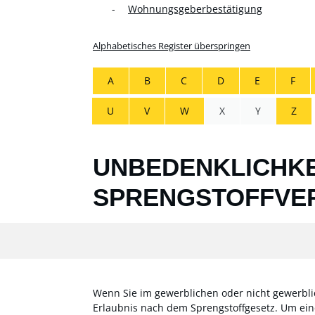
Wohnungsgeberbestätigung
Alphabetisches Register überspringen
A
B
C
D
E
F
U
V
W
X
Y
Z
UNBEDENKLICHKE
SPRENGSTOFFVE
Wenn Sie im gewerblichen oder nicht gewerblic
Erlaubnis nach dem Sprengstoffgesetz. Um ein