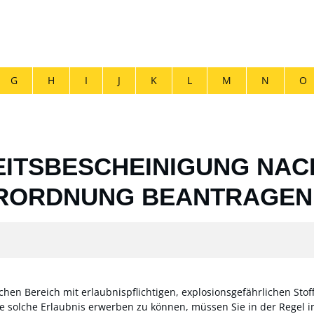
G
H
I
J
K
L
M
N
O
ITSBESCHEINIGUNG NACH
RORDNUNG BEANTRAGEN
hen Bereich mit erlaubnispflichtigen, explosionsgefährlichen St
e solche Erlaubnis erwerben zu können, müssen Sie in der Regel i