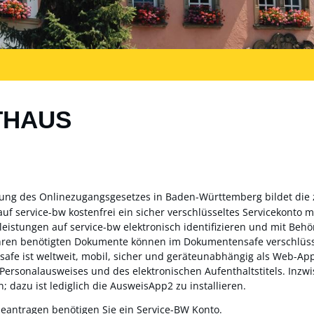
THAUS
zung des Onlinezugangsgesetzes in Baden-Württemberg bildet die
auf service-bw kostenfrei ein sicher verschlüsseltes Servicekonto
sleistungen auf service-bw elektronisch identifizieren und mit Be
ahren benötigten Dokumente können im Dokumentensafe verschlüss
fe ist weltweit, mobil, sicher und geräteunabhängig als Web-App 
 Personalausweises und des elektronischen Aufenthaltstitels. Inz
; dazu ist lediglich die AusweisApp2 zu installieren.
beantragen benötigen Sie ein Service-BW Konto.