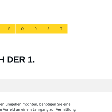
P
Q
R
S
T
 DER 1.
offen umgehen möchten, benötigen Sie eine
m Vorfeld an einem Lehrgang zur Vermittlung