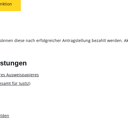
nktion
können diese nach erfolgreicher Antragstellung bezahlt werden. Akt
istungen
res Ausweispapieres
amt für Justiz)
elden