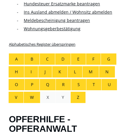
Hundesteuer Ersatzmarke beantragen
Ins Ausland abmelden / Wohnsitz abmelden
Meldebescheinigung beantragen
Wohnungsgeberbestätigung
Alphabetisches Register überspringen
A
B
C
D
E
F
G
H
I
J
K
L
M
N
O
P
Q
R
S
T
U
V
W
X
Y
Z
OPFERHILFE -
OPFERANWALT