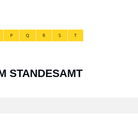
P
Q
R
S
T
EM STANDESAMT