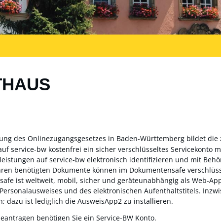
THAUS
zung des Onlinezugangsgesetzes in Baden-Württemberg bildet die
auf service-bw kostenfrei ein sicher verschlüsseltes Servicekonto
sleistungen auf service-bw elektronisch identifizieren und mit Be
ahren benötigten Dokumente können im Dokumentensafe verschlüss
fe ist weltweit, mobil, sicher und geräteunabhängig als Web-App 
 Personalausweises und des elektronischen Aufenthaltstitels. Inz
; dazu ist lediglich die AusweisApp2 zu installieren.
beantragen benötigen Sie ein Service-BW Konto.