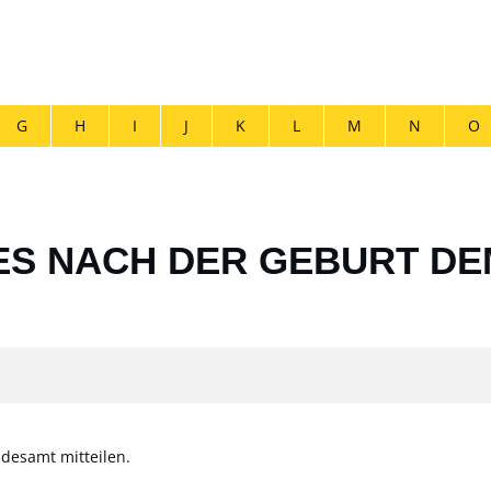
G
H
I
J
K
L
M
N
O
ES NACH DER GEBURT D
desamt mitteilen.