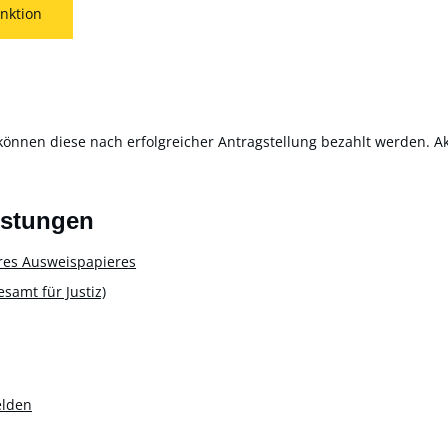
nktion
können diese nach erfolgreicher Antragstellung bezahlt werden. Akt
istungen
res Ausweispapieres
amt für Justiz)
elden