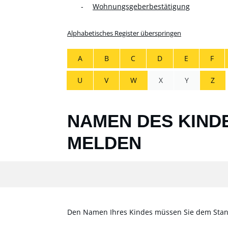
Wohnungsgeberbestätigung
Alphabetisches Register überspringen
A
B
C
D
E
F
U
V
W
X
Y
Z
NAMEN DES KIND
MELDEN
Den Namen Ihres Kindes müssen Sie dem Stan