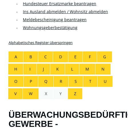
Hundesteuer Ersatzmarke beantragen
Ins Ausland abmelden / Wohnsitz abmelden
Meldebescheinigung beantragen
Wohnungsgeberbestätigung
Alphabetisches Register überspringen
A
B
C
D
E
F
G
H
I
J
K
L
M
N
O
P
Q
R
S
T
U
V
W
X
Y
Z
ÜBERWACHUNGSBEDÜRFTI
GEWERBE -