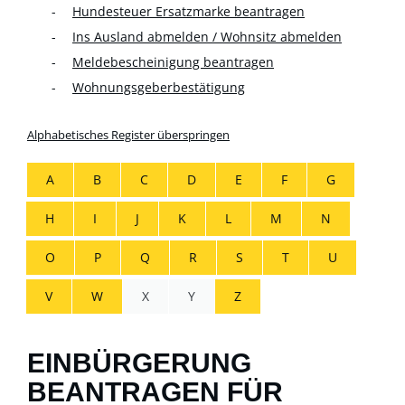
Hundesteuer Ersatzmarke beantragen
Ins Ausland abmelden / Wohnsitz abmelden
Meldebescheinigung beantragen
Wohnungsgeberbestätigung
Alphabetisches Register überspringen
A
B
C
D
E
F
G
H
I
J
K
L
M
N
O
P
Q
R
S
T
U
V
W
X
Y
Z
EINBÜRGERUNG
BEANTRAGEN FÜR