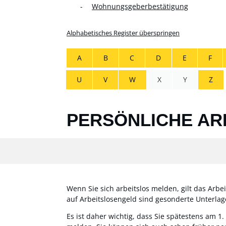
Wohnungsgeberbestätigung
Alphabetisches Register überspringen
A
B
C
D
E
F
U
V
W
X
Y
Z
PERSÖNLICHE AR
Wenn Sie sich arbeitslos melden, gilt das Arbe
auf Arbeitslosengeld sind gesonderte Unterlage
Es ist daher wichtig, dass Sie spätestens am 1.