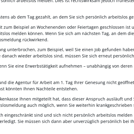
sönlich arbeitslos melden. Dies ist rechtswirksam jedoch früheste
stens ab dem Tag gezahlt, an dem Sie sich persönlich arbeitslos g
eit zum Beispiel an Wochenenden oder Feiertagen geschlossen ist 
tslos melden können. Wenn Sie sich am nächsten Tag, an dem die A
slosmeldung rückwirkend.
lang unterbrochen, zum Beispiel, weil Sie einen Job gefunden habe
 danach wieder arbeitslos sind, müssen Sie sich erneut persönlic
enn Sie eine Erwerbstätigkeit aufnehmen – unabhängig von deren D
 die Agentur für Arbeit am 1. Tag Ihrer Genesung nicht geöffnet i
onst könnten Ihnen Nachteile entstehen.
nkasse Ihnen mitgeteilt hat, dass dieser Anspruch ausläuft und S
tslosmeldung auch möglich, wenn Sie weiterhin krankgeschrieben 
h eingeschränkt sind und sich nicht persönlich arbeitslos melde
erledigt. Sie müssen sich dann aber unverzüglich persönlich bei I