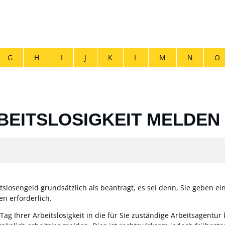
G
H
I
J
K
L
M
N
O
BEITSLOSIGKEIT MELDEN
itslosengeld grundsätzlich als beantragt, es sei denn, Sie geben 
n erforderlich.
 Tag Ihrer Arbeitslosigkeit in die für Sie zuständige Arbeitsagentu