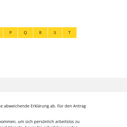
P
Q
R
S
T
eine abweichende Erklärung ab. Für den Antrag
r kommen, um sich persönlich arbeitslos zu