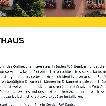
THAUS
zung des Onlinezugangsgesetzes in Baden-Württemberg bildet die
auf service-bw kostenfrei ein sicher verschlüsseltes Servicekonto
sleistungen auf service-bw elektronisch identifizieren und mit Be
ahren benötigten Dokumente können im Dokumentensafe verschlüss
fe ist weltweit, mobil, sicher und geräteunabhängig als Web-App 
 Personalausweises und des elektronischen Aufenthaltstitels. Inz
; dazu ist lediglich die AusweisApp2 zu installieren.
beantragen benötigen Sie ein Service-BW Konto.