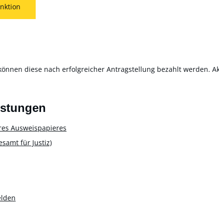
nktion
können diese nach erfolgreicher Antragstellung bezahlt werden. Akt
istungen
res Ausweispapieres
amt für Justiz)
elden