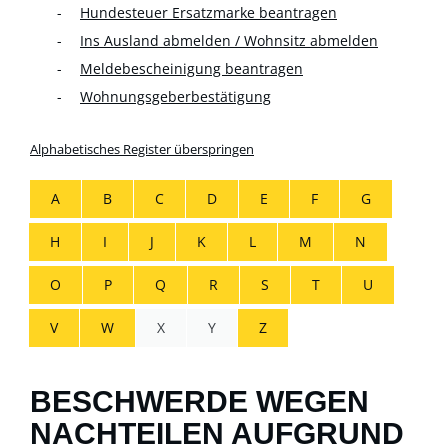
Hundesteuer Ersatzmarke beantragen
Ins Ausland abmelden / Wohnsitz abmelden
Meldebescheinigung beantragen
Wohnungsgeberbestätigung
Alphabetisches Register überspringen
A
B
C
D
E
F
G
H
I
J
K
L
M
N
O
P
Q
R
S
T
U
V
W
X
Y
Z
BESCHWERDE WEGEN
NACHTEILEN AUFGRUND