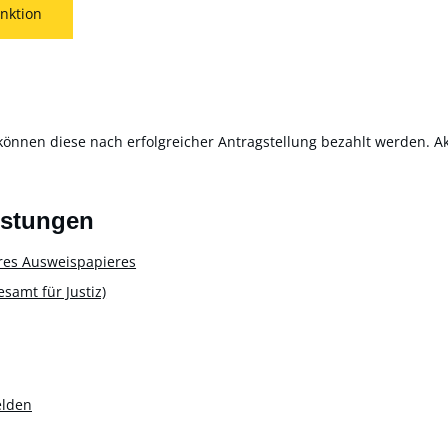
nktion
können diese nach erfolgreicher Antragstellung bezahlt werden. Akt
istungen
res Ausweispapieres
amt für Justiz)
elden