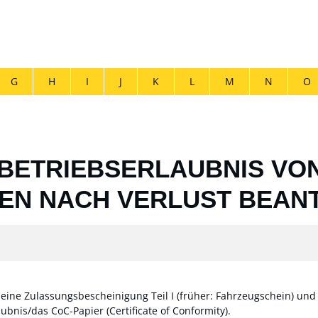
G
H
I
J
K
L
M
N
O
 BETRIEBSERLAUBNIS VO
EN NACH VERLUST BEAN
ne Zulassungsbescheinigung Teil I (früher: Fahrzeugschein) und Tei
bnis/das CoC-Papier (Certificate of Conformity)
.