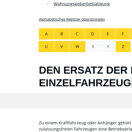
Wohnungsgeberbestätigung
Alphabetisches Register überspringen
A
B
C
D
E
F
U
V
W
X
Y
Z
DEN ERSATZ DER
EINZELFAHRZEUG
Zu einem Kraftfahrzeug oder Anhänger gehört ei
zulassungsfreien Fahrzeugen eine Betriebserlau