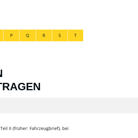
P
Q
R
S
T
N
TRAGEN
l II (früher: Fahrzeugbrief), bei