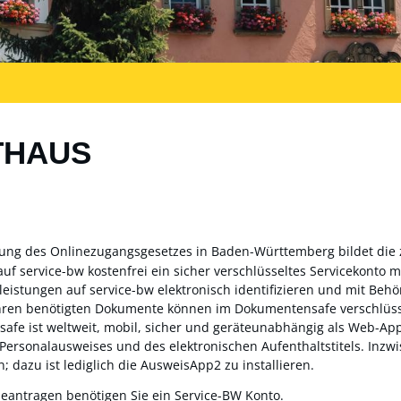
THAUS
zung des Onlinezugangsgesetzes in Baden-Württemberg bildet die
auf service-bw kostenfrei ein sicher verschlüsseltes Servicekonto
sleistungen auf service-bw elektronisch identifizieren und mit Be
ahren benötigten Dokumente können im Dokumentensafe verschlüss
fe ist weltweit, mobil, sicher und geräteunabhängig als Web-App 
 Personalausweises und des elektronischen Aufenthaltstitels. Inz
; dazu ist lediglich die AusweisApp2 zu installieren.
beantragen benötigen Sie ein Service-BW Konto.