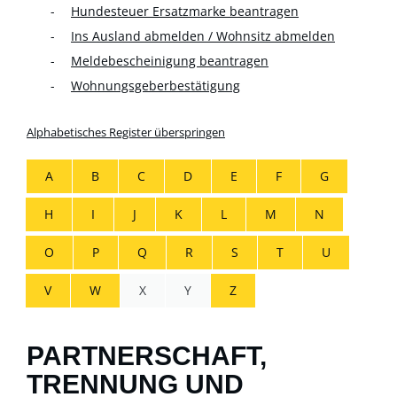
Hundesteuer Ersatzmarke beantragen
Ins Ausland abmelden / Wohnsitz abmelden
Meldebescheinigung beantragen
Wohnungsgeberbestätigung
Alphabetisches Register überspringen
A
B
C
D
E
F
G
H
I
J
K
L
M
N
O
P
Q
R
S
T
U
V
W
X
Y
Z
PARTNERSCHAFT,
TRENNUNG UND