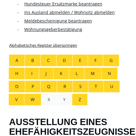
Hundesteuer Ersatzmarke beantragen
Ins Ausland abmelden / Wohnsitz abmelden
Meldebescheinigung beantragen
Wohnungsgeberbestätigung
Alphabetisches Register überspringen
A
B
C
D
E
F
G
H
I
J
K
L
M
N
O
P
Q
R
S
T
U
V
W
X
Y
Z
AUSSTELLUNG EINES
EHEFÄHIGKEITSZEUGNISSE