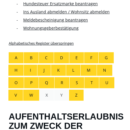
Hundesteuer Ersatzmarke beantragen
Ins Ausland abmelden / Wohnsitz abmelden
Meldebescheinigung beantragen
Wohnungsgeberbestätigung
Alphabetisches Register überspringen
A
B
C
D
E
F
G
H
I
J
K
L
M
N
O
P
Q
R
S
T
U
V
W
X
Y
Z
AUFENTHALTSERLAUBNIS
ZUM ZWECK DER