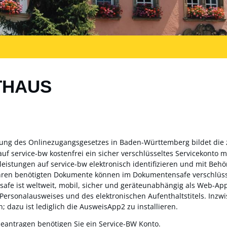
THAUS
zung des Onlinezugangsgesetzes in Baden-Württemberg bildet die
auf service-bw kostenfrei ein sicher verschlüsseltes Servicekonto
sleistungen auf service-bw elektronisch identifizieren und mit Be
ahren benötigten Dokumente können im Dokumentensafe verschlüss
fe ist weltweit, mobil, sicher und geräteunabhängig als Web-App 
 Personalausweises und des elektronischen Aufenthaltstitels. Inz
; dazu ist lediglich die AusweisApp2 zu installieren.
beantragen benötigen Sie ein Service-BW Konto.