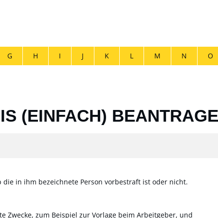
G
H
I
J
K
L
M
N
O
S (EINFACH) BEANTRAG
die in ihm bezeichnete Person vorbestraft ist oder nicht.
ate Zwecke
, zum Beispiel zur Vorlage beim Arbeitgeber,
und