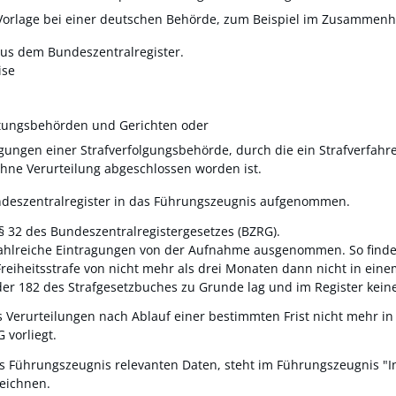
Vorlage bei einer deutschen Behörde
, zum Beispiel im Zusammenha
us dem Bundeszentralregister.
ise
tungsbehörden und Gerichten oder
gungen einer Strafverfolgungsbehörde, durch die ein Strafverfahr
hne Verurteilung abgeschlossen worden ist.
undeszentralregister in das Führungszeugnis aufgenommen.
 32 des Bundeszentralregistergesetzes (BZRG).
zahlreiche Eintragungen von der Aufnahme ausgenommen. So finden
Freiheitsstrafe von nicht mehr als drei Monaten dann nicht in ei
der 182 des Strafgesetzbuches zu Grunde lag und im Register keine 
ss Verurteilungen nach Ablauf einer bestimmten Frist nicht meh
vorliegt.
as Führungszeugnis relevanten Daten, steht im Führungszeugnis "In
zeichnen.