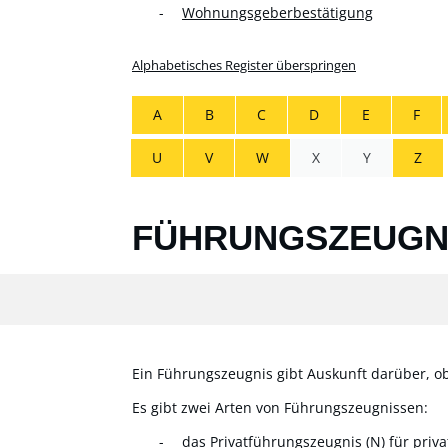
Wohnungsgeberbestätigung
Alphabetisches Register überspringen
A
B
C
D
E
F
U
V
W
X
Y
Z
FÜHRUNGSZEUGNI
Ein Führungszeugnis gibt Auskunft darüber, ob 
Es gibt zwei Arten von Führungszeugnissen:
das Privatführungszeugnis (N) für priv