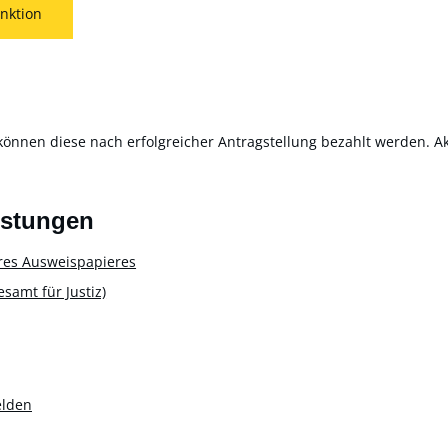
nktion
können diese nach erfolgreicher Antragstellung bezahlt werden. Akt
istungen
res Ausweispapieres
amt für Justiz)
elden