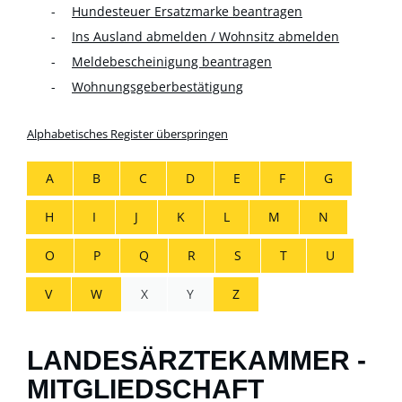
Hundesteuer Ersatzmarke beantragen
Ins Ausland abmelden / Wohnsitz abmelden
Meldebescheinigung beantragen
Wohnungsgeberbestätigung
Alphabetisches Register überspringen
A
B
C
D
E
F
G
H
I
J
K
L
M
N
O
P
Q
R
S
T
U
V
W
X
Y
Z
LANDESÄRZTEKAMMER -
MITGLIEDSCHAFT