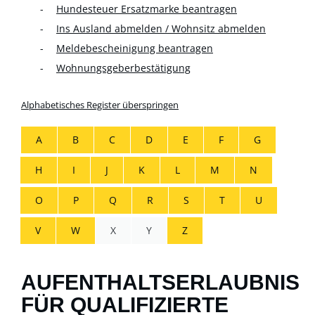
Hundesteuer Ersatzmarke beantragen
Ins Ausland abmelden / Wohnsitz abmelden
Meldebescheinigung beantragen
Wohnungsgeberbestätigung
Alphabetisches Register überspringen
A
B
C
D
E
F
G
H
I
J
K
L
M
N
O
P
Q
R
S
T
U
V
W
X
Y
Z
AUFENTHALTSERLAUBNIS
FÜR QUALIFIZIERTE