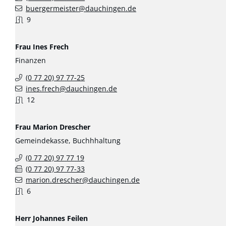
buergermeister@dauchingen.de
9
Frau
Ines
Frech
Finanzen
(0
77
20) 97
77-25
ines.frech@dauchingen.de
12
Frau
Marion
Drescher
Gemeindekasse, Buchhhaltung
(0
77
20) 97
77
19
(0
77
20) 97
77-33
marion.drescher@dauchingen.de
6
Herr
Johannes
Feilen