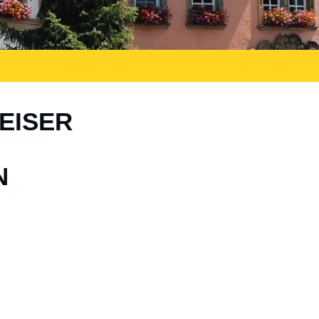
EISER
N