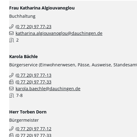
Frau
Katharina
Algiouvanoglou
Buchhaltung
(0
77
20) 97
77-23
katharina.algiouvanoglou@dauchingen.de
2
Karola
Bächle
Bürgerservice (Einwohnerwesen, Pässe, Ausweise, Standesamt
(0
77
20) 97
77-13
(0
77
20) 97
77-33
karola.baechle@dauchingen.de
7-8
Herr
Torben
Dorn
Bürgermeister
(0
77
20) 97
77-12
(0
77
20) 97
77-33