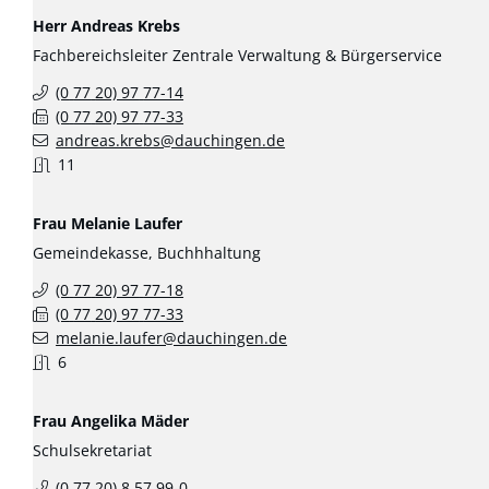
Herr
Andreas
Krebs
Fachbereichsleiter Zentrale Verwaltung & Bürgerservice
(0
77
20) 97
77-14
(0
77
20) 97
77-33
andreas.krebs@dauchingen.de
11
Frau
Melanie
Laufer
Gemeindekasse, Buchhhaltung
(0
77
20) 97
77-18
(0
77
20) 97
77-33
melanie.laufer@dauchingen.de
6
Frau
Angelika
Mäder
Schulsekretariat
(0
77
20) 8
57
99-0