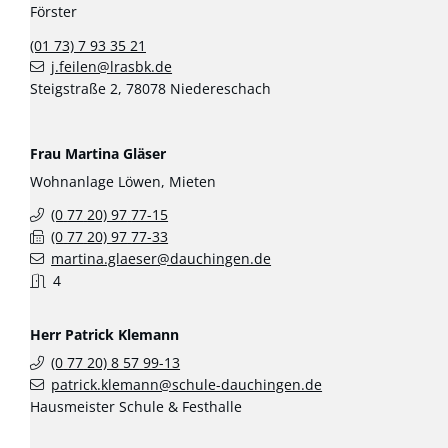
Förster
(01
73) 7
93
35
21
j.feilen@lrasbk.de
Steigstraße 2, 78078 Niedereschach
Frau
Martina
Gläser
Wohnanlage Löwen, Mieten
(0
77
20) 97
77-15
(0
77
20) 97
77-33
martina.glaeser@dauchingen.de
4
Herr
Patrick
Klemann
(0
77
20) 8
57
99-13
patrick.klemann@schule-dauchingen.de
Hausmeister Schule & Festhalle