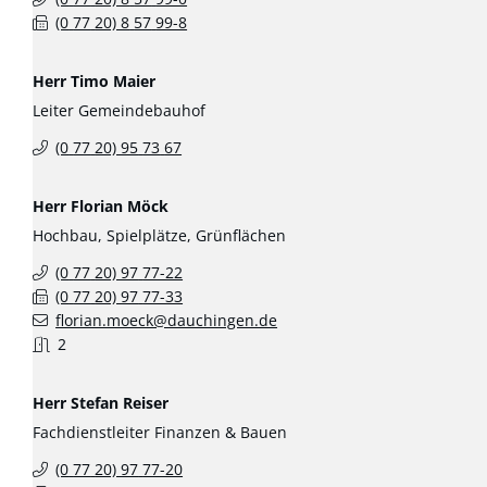
(0
77
20) 8
57
99-8
Herr
Timo
Maier
Leiter Gemeindebauhof
(0
77
20) 95
73
67
Herr
Florian
Möck
Hochbau, Spielplätze, Grünflächen
(0
77
20) 97
77-22
(0
77
20) 97
77-33
florian.moeck@dauchingen.de
2
Herr
Stefan
Reiser
Fachdienstleiter Finanzen & Bauen
(0
77
20) 97
77-20