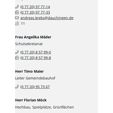
(0
77
20) 97
77-14
(0
77
20) 97
77-33
andreas.krebs@dauchingen.de
11
Frau
Angelika
Mäder
Schulsekretariat
(0
77
20) 8
57
99-0
(0
77
20) 8
57
99-8
Herr
Timo
Maier
Leiter Gemeindebauhof
(0
77
20) 95
73
67
Herr
Florian
Möck
Hochbau, Spielplätze, Grünflächen