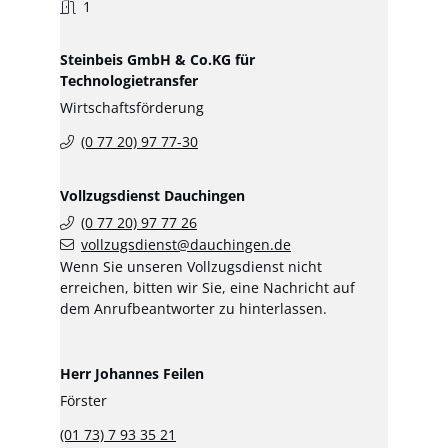
1
Steinbeis
GmbH & Co.KG für
Technologietransfer
Wirtschaftsförderung
(0
77
20) 97
77-30
Vollzugsdienst
Dauchingen
(0
77
20) 97
77
26
vollzugsdienst@dauchingen.de
Wenn Sie unseren Vollzugsdienst nicht
erreichen, bitten wir Sie, eine Nachricht auf
dem Anrufbeantworter zu hinterlassen.
Herr
Johannes
Feilen
Förster
(01
73) 7
93
35
21