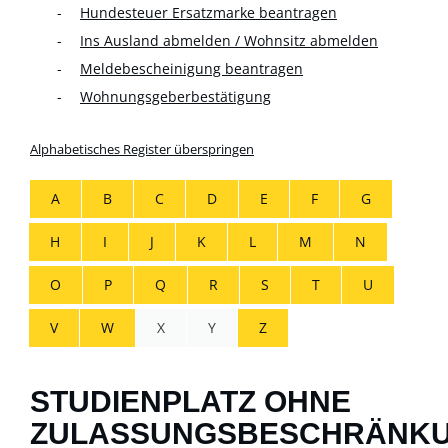
Hundesteuer Ersatzmarke beantragen
Ins Ausland abmelden / Wohnsitz abmelden
Meldebescheinigung beantragen
Wohnungsgeberbestätigung
Alphabetisches Register überspringen
A
B
C
D
E
F
G
H
I
J
K
L
M
N
O
P
Q
R
S
T
U
V
W
X
Y
Z
STUDIENPLATZ OHNE
ZULASSUNGSBESCHRÄNK