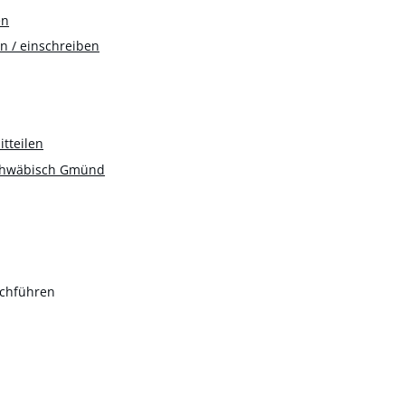
en
n / einschreiben
tteilen
Schwäbisch Gmünd
rchführen