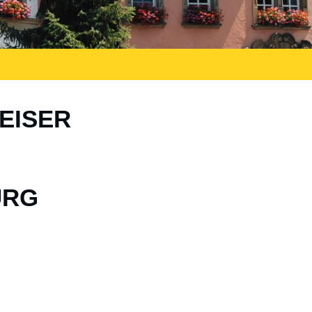
EISER
URG