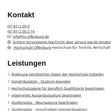
Kontakt
(07
81) 2
05-0
(07
81) 2
05-2
14
info@hs-offenburg.de
Sichere Servicekonto-Nachricht über service-bw.de sende
Hochschule Offenburg
Hochschule für Technik, Wirtschaf
Leistungen
Änderung persönlicher Daten der Hochschule mitteilen
Exmatrikulation - Studium beenden
Hochschulzugang für beruflich Qualifizierte beantragen
Integriertes Auslandsstudium beantragen
Studienplatz - Beurlaubung beantragen
Studienplatz - einschreiben (Immatrikulation)