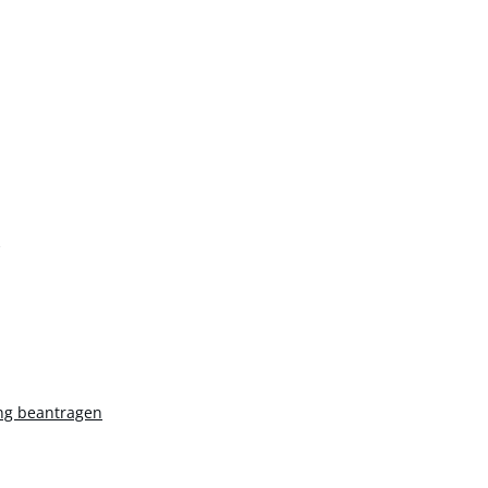
n
ng beantragen