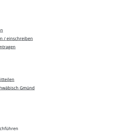
en
n / einschreiben
antragen
tteilen
Schwäbisch Gmünd
rchführen