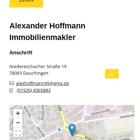
Alexander Hoffmann
Immobilienmakler
Anschrift
Niedereschacher Straße 19
78083
Dauchingen
alexhoffmann95@gmx.de
(0
15
20) 4
36
58
83
+
−