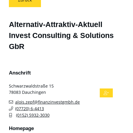
Alternativ-Attraktiv-Aktuell
Invest Consulting & Solutions
GbR
Anschrift
Schwarzwaldstraße 15
78083
Dauchingen
alois.zepf@finanzinvestgmbh.de
(0
77
20) 6-44
13
(01
52) 59
32-30
30
Homepage