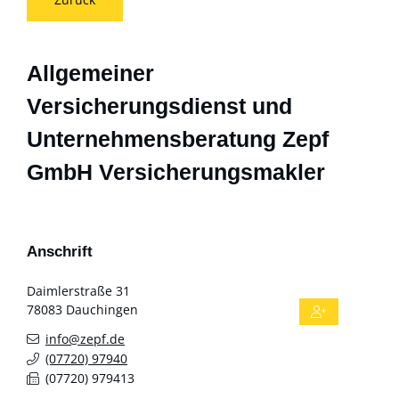
Allgemeiner
Versicherungsdienst und
Unternehmensberatung Zepf
GmbH Versicherungsmakler
Anschrift
Daimlerstraße 31
78083
Dauchingen
info@zepf.de
(0
77
20) 9
79
40
(0
77
20) 97
94
13