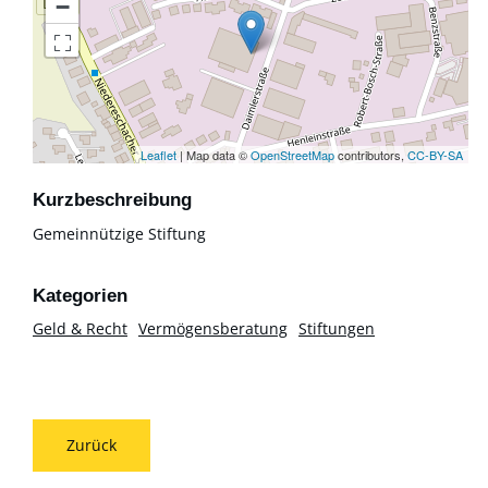
−
Leaflet
| Map data ©
OpenStreetMap
contributors,
CC-BY-SA
Kurzbeschreibung
Gemeinnützige Stiftung
Geld & Recht
Vermögensberatung
Stiftungen
Zurück