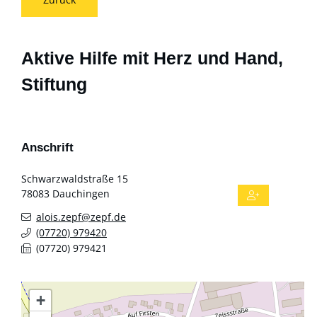
Aktive Hilfe mit Herz und Hand,
Stiftung
Anschrift
Schwarzwaldstraße 15
78083
Dauchingen
alois.zepf@zepf.de
(0
77
20) 97
94
20
(0
77
20) 97
94
21
+