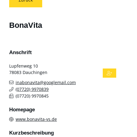
BonaVita
Anschrift
Lupfenweg 10
78083
Dauchingen
inabonavita@googlemail.com
(0
77
20) 9
97
08
39
(0
77
20) 9
97
08
45
Homepage
www.bonavita-vs.de
Kurzbeschreibung