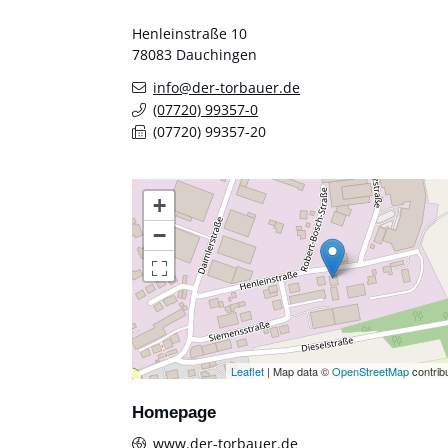
Henleinstraße 10
78083
Dauchingen
info@der-torbauer.de
(0
77
20) 9
93
57-0
(0
77
20) 9
93
57-20
+
−
Leaflet
| Map data ©
OpenStreetMap
contrib
Homepage
www.der-torbauer.de