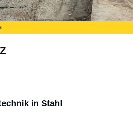
Z
Z
chnik in Stahl