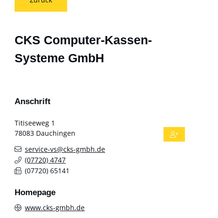
CKS Computer-Kassen-
Systeme GmbH
Anschrift
Titiseeweg 1
78083
Dauchingen
service-vs@cks-gmbh.de
(0
77
20) 47
47
(0
77
20) 6
51
41
Homepage
www.cks-gmbh.de